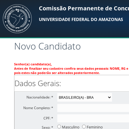
Comissão Permanente de Conc
UNIVERSIDADE FEDERAL DO AMAZONAS
Novo Candidato
Senhor(a) candidato(a),
Antes de finalizar seu cadastro confira seus dados pessoais: NOME, RG e
pois estes não poderão ser alterados posteriormente.
Dados Gerais:
Nacionalidade: *
Nome Completo: *
CPF: *
Masculino
Feminino
Sexo: *